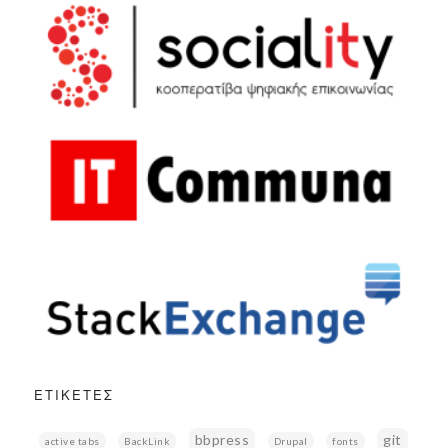
ΕΤΙΚΈΤΕΣ
bbpress
git
active tabs
BackLink
Drupal
fonts