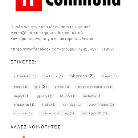
Ομάδα για την αυτομόρφωση στα ψηφιακά.
Μοιραζόμαστε πληροφορίες και υλικό.
Κάνουμε σεμινάρια για να αυτομορφωθούμε!
https://www.facebook.com/groups/1424254291131452/
ΕΤΙΚΈΤΕΣ:
bbpress
(2)
active tabs
(1)
BackLink
(1)
Drupal
(1)
git
(2)
fonts
(1)
greek
(1)
Image Repositories
(1)
import
(1)
jquery
(1)
MEAN
(1)
metabox
(1)
migration
(1)
Node
(1)
sanitize
(1)
stock images
(1)
sublime
(1)
uptime monitoring
(1)
μετάφραση
(1)
ΆΛΛΕΣ ΚΟΙΝΌΤΗΤΕΣ: